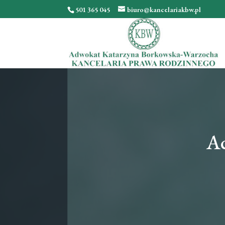
501 365 045
biuro@kancelariakbw.pl
Ad